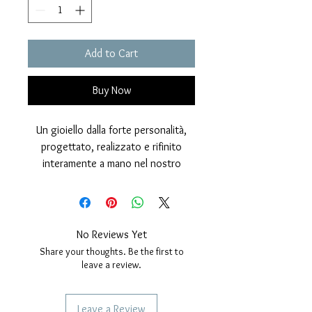
Add to Cart
Buy Now
Un gioiello dalla forte personalità,
progettato, realizzato e rifinito
interamente a mano nel nostro
laboratorio artigianale.
Questo
anello chevalier dalla
forma ovale
è realizzato in
Oro
giallo 18 kt
con una
finitura lucida
No Reviews Yet
brillante
, impreziosita
Share your thoughts. Be the first to
dalla
brunitura dell’effige del
leave a review.
leone
, che ne esalta i dettagli e
dona profondità alle forme.
Leave a Review