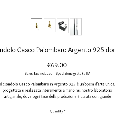
ndolo Casco Palombaro Argento 925 do
Price
€69.00
Sales Tax Included
|
Spedizione gratuita ITA
Il ciondolo Casco Palombaro
in Argento 925 è un'opera d'arte unica
progettata e realizzata interamente a mano nel nostro laboratorio
artigianale, dove ogni fase della produzione è curata con grande
attenzione ai dettagli. Questo gioiello è pensato per chi ama il desig
originale e simbolico, unendo la tradizione artigianale con l'innovazion
Quantity
*
stetica. Il ciondolo, che riproduce fedelmente un casco da palombaro,