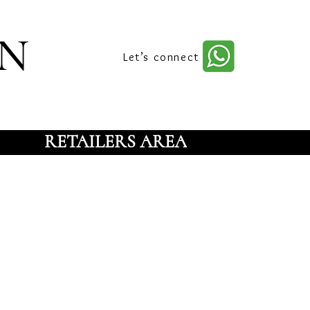
n
Let’s connect
RETAILERS AREA