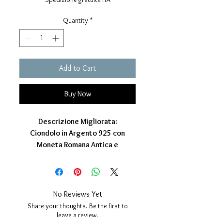
Quantity
*
Add to Cart
Buy Now
Descrizione Migliorata:
Ciondolo in Argento 925 con
Moneta Romana Antica e
Placcatura Oro 24K: Un Gioiello
senza Tempo
Immergiti nella storia con questo
esclusivo ciondolo, un connubio
No Reviews Yet
perfetto tra l'eleganza dell'argento
Share your thoughts. Be the first to
925 e l'autenticità di una moneta
leave a review.