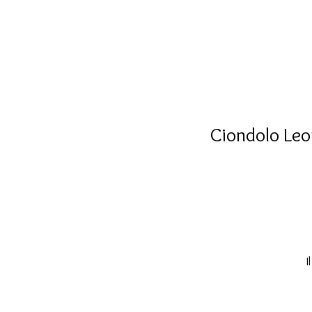
Ciondolo Leo
I
l’
P