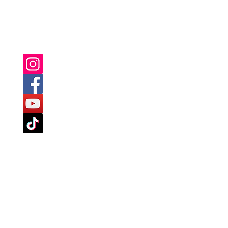
he
YOU CAN ALSO FIND US ON:
llo
o
e
un