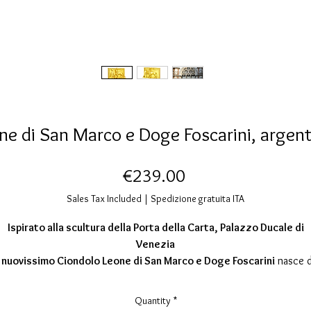
ne di San Marco e Doge Foscarini, argen
Price
€239.00
Sales Tax Included
|
Spedizione gratuita ITA
Ispirato alla scultura della Porta della Carta, Palazzo Ducale di
Venezia
l
nuovissimo Ciondolo Leone di San Marco e Doge Foscarini
nasce 
uno dei punti più iconici e solenni di Venezia: la
Porta della Carta
,
ingresso monumentale che collega idealmente la Basilica di San Marco
Quantity
*
alazzo Ducale. Sopra questa soglia, tra pietra, storia e simboli di poter