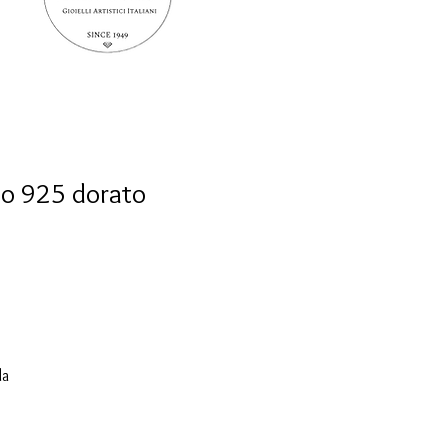
to 925 dorato
da
 al
e,