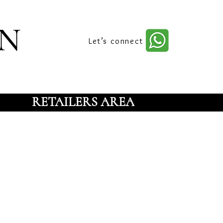
n
Let’s connect
RETAILERS AREA