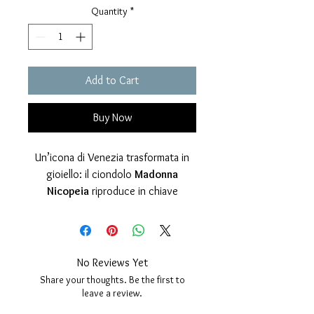
Quantity
*
Add to Cart
Buy Now
Un’icona di Venezia trasformata in
gioiello: il ciondolo
Madonna
Nicopeia
riproduce in chiave
essenziale e raffinata una delle
immagini più amate e simboliche della
città. La figura frontale, solenne e
protettiva, richiama lo stile delle
No Reviews Yet
antiche icone bizantine: uno
Share your thoughts. Be the first to
sguardo fermo, linee pure, una
leave a review.
presenza che comunica forza e