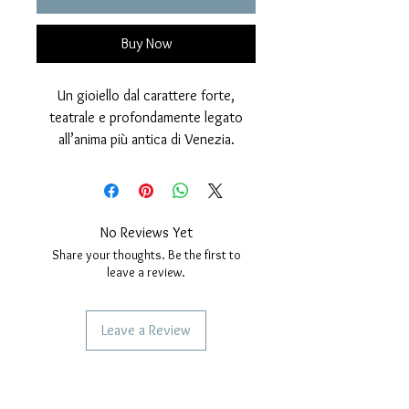
Buy Now
Un gioiello dal carattere forte,
teatrale e profondamente legato
all’anima più antica di Venezia.
Questo
Mascherone
Veneziano
nasce dall’ispirazione dei
volti scolpiti che decorano palazzi,
portali e architetture storiche della
No Reviews Yet
città lagunare: figure misteriose,
Share your thoughts. Be the first to
grottesche e affascinanti, da sempre
leave a review.
simbolo di protezione, espressione
artistica e identità veneziana.
Leave a Review
Il ciondolo è
progettato,
realizzato e lavorato interamente
SERVICES TO OUR CUSTOMERS
a mano nel nostro laboratorio
Personalized Jewelery
artigianale
, trasformando l’idea del