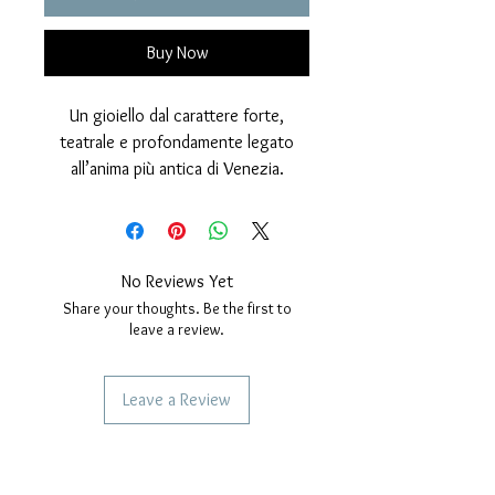
Buy Now
Un gioiello dal carattere forte,
teatrale e profondamente legato
all’anima più antica di Venezia.
Questo
Mascherone
Veneziano
nasce dall’ispirazione dei
volti scolpiti che decorano palazzi,
portali e architetture storiche della
No Reviews Yet
città lagunare: figure misteriose,
Share your thoughts. Be the first to
grottesche e affascinanti, da sempre
leave a review.
simbolo di protezione, espressione
artistica e identità veneziana.
Leave a Review
Il ciondolo è
progettato,
realizzato e lavorato interamente
SERVICES TO OUR CUSTOMERS
a mano nel nostro laboratorio
Personalized Jewelery
artigianale
, trasformando l’idea del