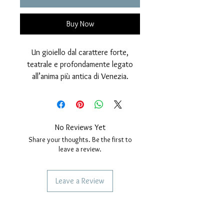
Buy Now
Un gioiello dal carattere forte,
teatrale e profondamente legato
all’anima più antica di Venezia.
Questo
Mascherone
Veneziano
nasce dall’ispirazione dei
volti scolpiti che decorano palazzi,
portali e architetture storiche della
No Reviews Yet
città lagunare: figure misteriose,
Share your thoughts. Be the first to
grottesche e affascinanti, da sempre
leave a review.
simbolo di protezione, espressione
artistica e identità veneziana.
Leave a Review
Il ciondolo è
progettato,
realizzato e lavorato interamente
SERVICES TO OUR CUSTOMERS
a mano nel nostro laboratorio
Personalized Jewelery
artigianale
, trasformando l’idea del