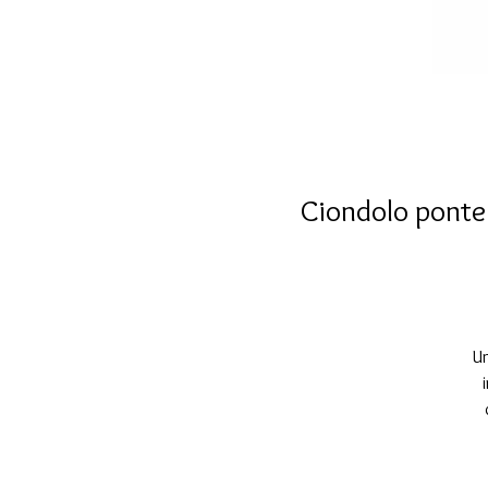
Ciondolo ponte d
Un
f