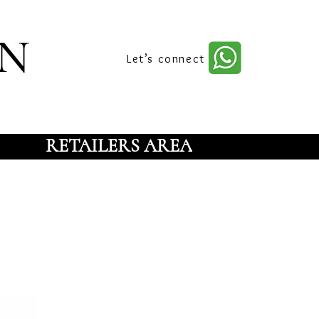
n
Let’s connect
RETAILERS AREA