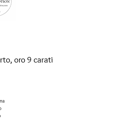
rto, oro 9 carati
rma
o
o
n
ia