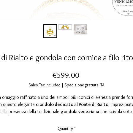
i Rialto e gondola con cornice a filo rito
Price
€599.00
Sales Tax Included
|
Spedizione gratuita ITA
 omaggio raffinato a uno dei simboli più iconici di Venezia prende fo
in questo elegante
ciondolo dedicato al Ponte di Rialto
, impreziosit
dalla presenza della tradizionale
gondola veneziana
che scivola sott
l’arco del ponte.
Il gioiello è racchiuso all’interno di una elegante
cornice circolare co
Quantity
*
ilo ritorto
, dettaglio decorativo che richiama la tradizione dell’oreficer