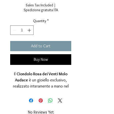
Sales Tax Included
|
Spedizione gratuita ITA
Quantity
*
Add to Cart
Buy Now
Il
Ciondolo Rosa dei Venti Molo
Audace
è un gioiello esclusivo,
realizzato interamente a mano nel
nostro laboratorio artigianale.
Questo pezzo unico celebra il
legame profondo con Trieste e il suo
iconico
Molo Audace
, punto
No Reviews Yet