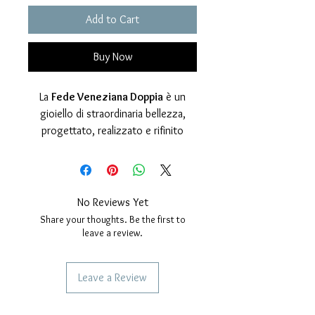
Add to Cart
Buy Now
La
Fede Veneziana Doppia
è un
gioiello di straordinaria bellezza,
progettato, realizzato e rifinito
interamente a mano nel nostro
laboratorio artigianale. Un anello che
racchiude in sé l’eleganza senza
tempo di Venezia, ispirandosi
No Reviews Yet
ai
rosoni del Palazzo Ducale
, un
Share your thoughts. Be the first to
simbolo iconico della città e della sua
leave a review.
storia millenaria.
Realizzata in
Argento 925
, questa
Leave a Review
fede è caratterizzata da una finitura
unica che alterna
superfici sabbiate
SERVICES TO OUR CUSTOMERS