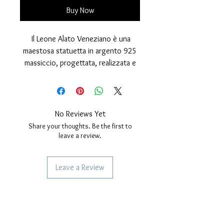
Buy Now
Il Leone Alato Veneziano è una
maestosa statuetta in argento 925
massiccio, progettata, realizzata e
lavorata interamente a mano nel
nostro laboratorio artigianale.
Questo pezzo unico unisce l’arte
orafa alla grande tradizione
No Reviews Yet
veneziana, creando un simbolo di
Share your thoughts. Be the first to
potenza, nobiltà e raffinatezza. Il
leave a review.
Leone, emblema della città di
Venezia, è perfetto come
Leave a Review
decorazione, fermacarte o elegante
omaggio.
SERVICES TO OUR CUSTOMERS
Personalized Jewelery
Caratteristiche del Prodotto
Couriers Used