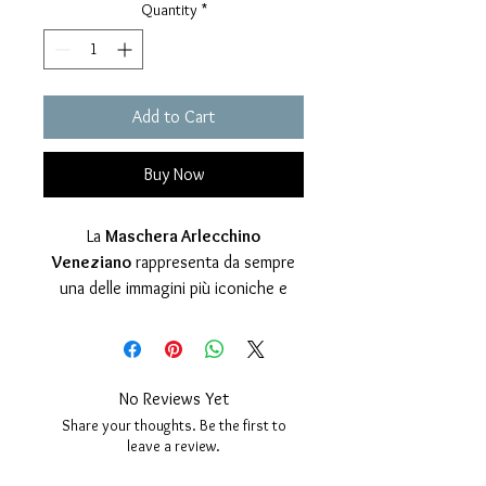
Quantity
*
Add to Cart
Buy Now
La
Maschera Arlecchino
Veneziano
rappresenta da sempre
una delle immagini più iconiche e
suggestive di Venezia. Misteriosa,
elegante e teatrale, custodisce il
fascino della città e ne racconta la
storia attraverso la tradizione, l’arte
No Reviews Yet
e la ricchezza decorativa.
Share your thoughts. Be the first to
Questo ciondolo nasce da una
leave a review.
lavorazione artigianale accurata,