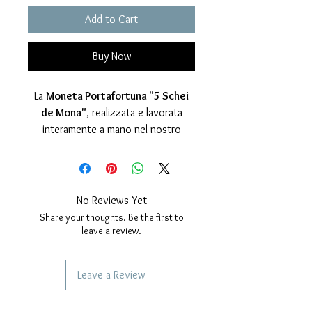
Add to Cart
Buy Now
La
Moneta Portafortuna "5 Schei
de Mona"
, realizzata e lavorata
interamente a mano nel nostro
laboratorio artigianale, è molto più di
un semplice gioiello: è un pezzo di
storia veneziana, un amuleto carico
di significato e tradizione da portare
No Reviews Yet
sempre in tasca!
Share your thoughts. Be the first to
Prodotta in
Argento 925
, è
leave a review.
sottoposta a
un’accurata
spazzolatura manuale
,
Leave a Review
che le conferisce una
finitura lucida
e brillante
, esaltandone i dettagli
SERVICES TO OUR CUSTOMERS