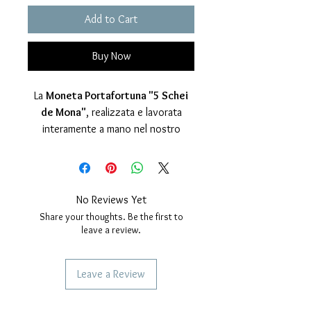
Add to Cart
Buy Now
La
Moneta Portafortuna "5 Schei
de Mona"
, realizzata e lavorata
interamente a mano nel nostro
laboratorio artigianale, è molto più di
un semplice gioiello: è un pezzo di
storia veneziana, un amuleto carico
di significato e tradizione da portare
No Reviews Yet
sempre in tasca!
Share your thoughts. Be the first to
Prodotta in
Argento 925
, è
leave a review.
sottoposta a
un’accurata
spazzolatura manuale
,
Leave a Review
che le conferisce una
finitura lucida
e brillante
, esaltandone i dettagli
SERVICES TO OUR CUSTOMERS