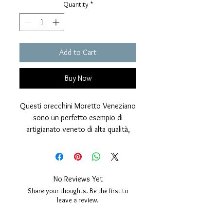
Quantity
*
Add to Cart
Buy Now
Questi orecchini Moretto Veneziano
sono un perfetto esempio di
artigianato veneto di alta qualità,
realizzati con passione e
competenza nel nostro laboratorio
artigianale. Ogni singolo pezzo è
creato per catturare l’essenza della
No Reviews Yet
tradizione veneziana, combinando
Share your thoughts. Be the first to
l'argento 925 con la maestria
leave a review.
dell’intaglio del legno d'ebano, per