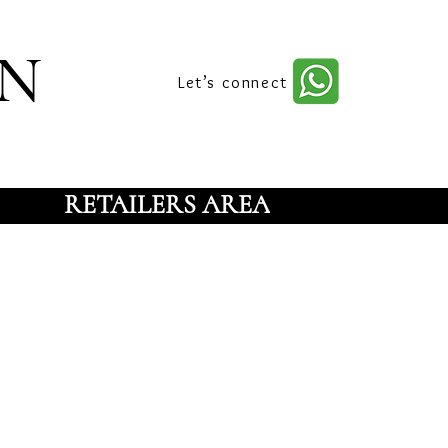
n
Let’s connect
RETAILERS AREA