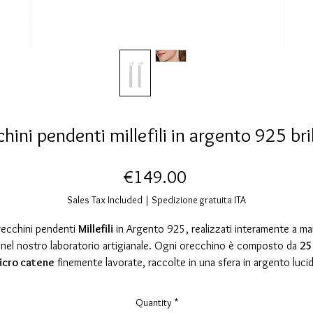
hini pendenti millefili in argento 925 bri
Price
€149.00
Sales Tax Included
|
Spedizione gratuita ITA
ecchini pendenti
Millefili
in Argento 925, realizzati interamente a m
nel nostro laboratorio artigianale. Ogni orecchino è composto da
25
icro catene
finemente lavorate, raccolte in una sfera in argento luci
fili scendono morbidi creando un movimento
fluido, setoso e velluta
che cattura la luce ad ogni gesto.
Quantity
*
La superficie rodiata esalta la brillantezza del metallo prezioso e lo