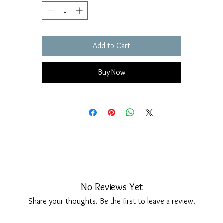
protegge dall’ossidazione, per un effetto luminoso e sempre curato ne
tempo. La chiusura è al lobo, con
perno e farfallina a doppio scatto
,
tudiata per essere sicura e confortevole anche nelle lunghe giornate. 
Add to Cart
lunghezza totale di
30 mm
slancia il collo senza risultare eccessiva: u
ioiello elegante ma facile da indossare tutti i giorni, perfetto sia con 
look minimal che abbinato alla collana Millefili per un insieme più
Buy Now
importante.
Dettagli tecnici
Materiale: Argento 925 con finitura brillante
Trattamento: copertura al rodio anti-ossidazione
Struttura: 25 fili millefili per ogni orecchino inseriti in sfera lucida
Lunghezza: 30 mm circa
Chiusura: perno e farfallina a doppio scatto
Anallergici,
esenti da nickel e da qualsiasi allergene
Lavorazione: interamente artigianale, Made in Italy certificato
No Reviews Yet
Orecchini pensati per chi desidera un pendente leggero, luminoso e
Share your thoughts. Be the first to leave a review.
sofisticato, con la qualità e la cura tipica dell’alta artigianalità italiana.